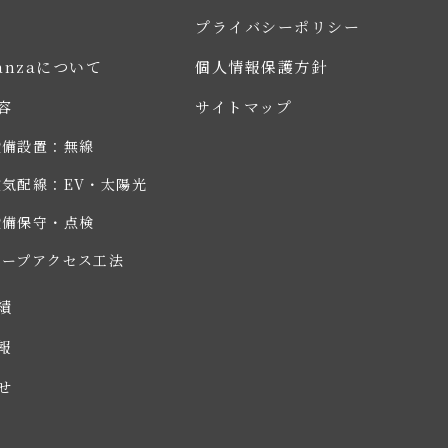
プライバシーポリシー
ianzaについて
個人情報保護方針
容
サイトマップ
設備設置：無線
電気配線：EV・太陽光
設備保守・点検
ロープアクセス工法
績
報
せ