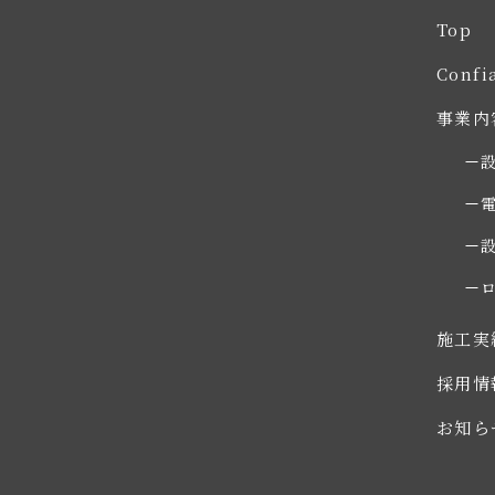
Top
Conf
事業内
施工実
採用情
お知ら