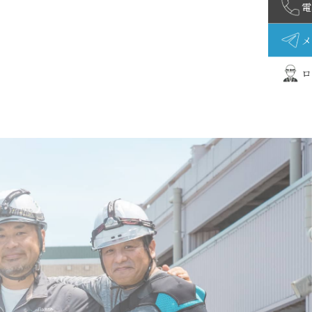
電
メ
ロ